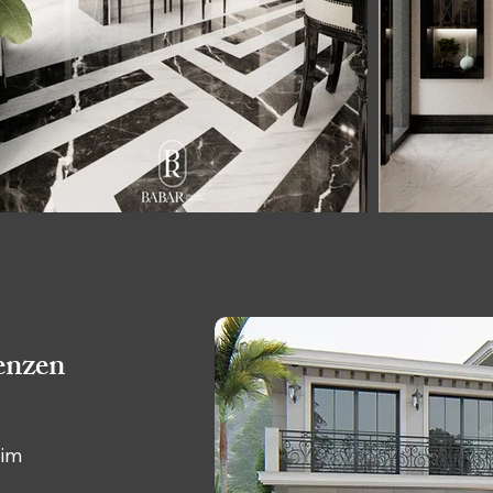
enzen
 im