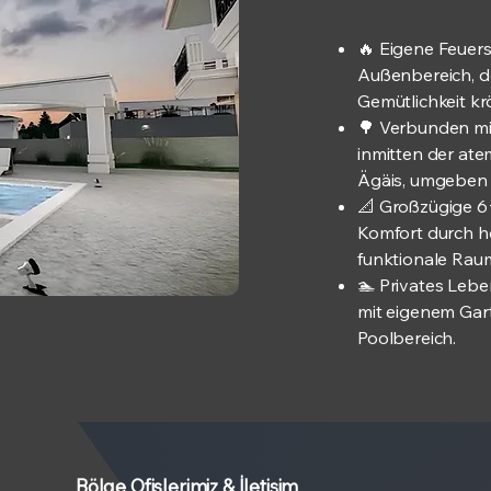
🔥 Eigene Feuers
Außenbereich, d
Gemütlichkeit kr
🌳 Verbunden mit
inmitten der at
Ägäis, umgeben 
📐 Großzügige 6+
Komfort durch 
funktionale Rau
🏊 Privates Lebe
mit eigenem Gar
Poolbereich.
Bölge Ofislerimiz & İletişim