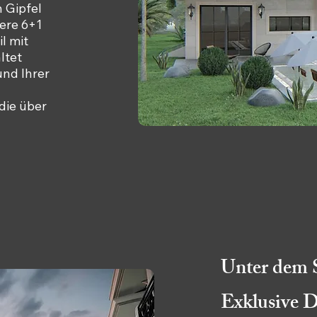
n Gipfel
ere 6+1
il mit
ltet
nd Ihrer
die über
Unter dem 
Exklusive D