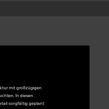
ektur mit großzügigen
chten. In diesen
etail sorgfältig geplant